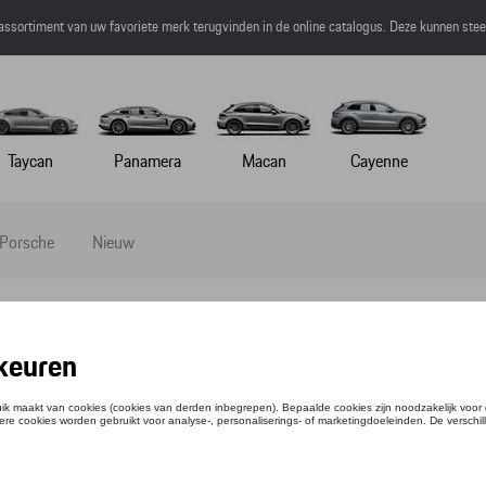
 assortiment van uw favoriete merk terugvinden in de online catalogus. Deze kunnen ste
Taycan
Panamera
Macan
Cayenne
 Porsche
Nieuw
IE - MARTINI RACING - S
ntie: WAP55800S0P0MR
1,50