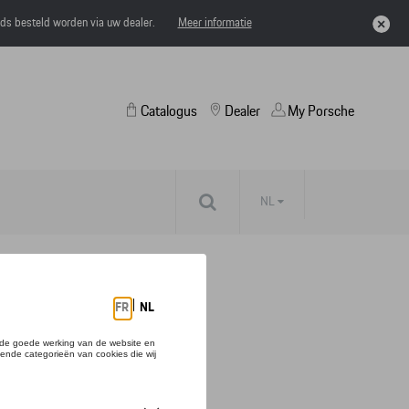
eds besteld worden via uw dealer.
Meer informatie
Catalogus
Dealer
My Porsche
NL