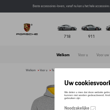
Beste accessoires-lovers, vanaf nu kan u het hele accessoire
718
911
Welkom
Voor u
Voor uw
Welkom
>
Voor u
>
Textiel
>
Heren
>
Sweaters en truien
> Detail
HOOD
Refere
€ 15