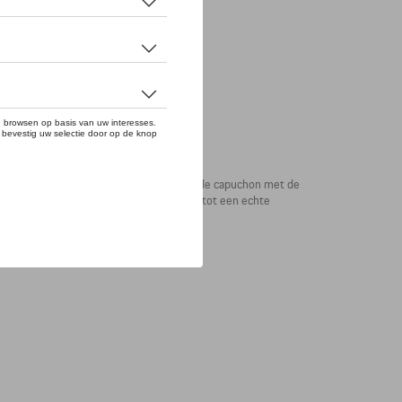
ok met opvallende details. Het koord van de capuchon met de
 felgele binnenvoering, maken de hoody tot een echte