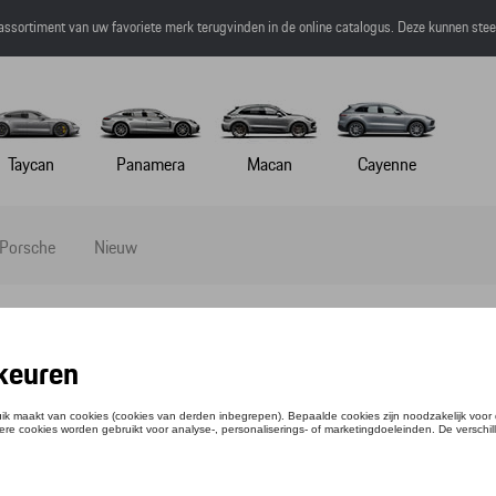
 assortiment van uw favoriete merk terugvinden in de online catalogus. Deze kunnen ste
Taycan
Panamera
Macan
Cayenne
 Porsche
Nieuw
il
IE - RS 2.7 - XXL
ntie: WAP956XXL0NRS2
1,34