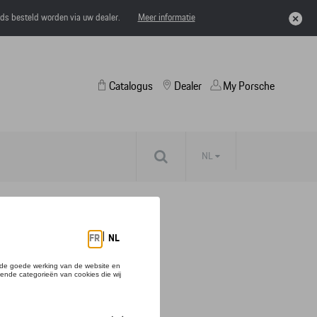
eds besteld worden via uw dealer.
Meer informatie
Catalogus
Dealer
My Porsche
NL