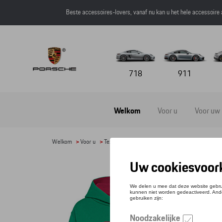
Beste accessoires-lovers, vanaf nu kan u het hele accessoire
718
911
Welkom
Voor u
Voor uw
Welkom
>
Voor u
>
Textiel
>
Vrouwen
>
Sweaters en truien
> Deta
HOOD
Refere
€ 14