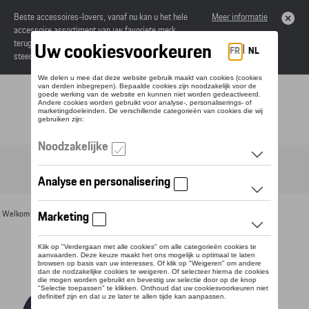
Beste accessoires-lovers, vanaf nu kan u het hele
Meer informatie
accessoire assortiment van uw favoriete merk
terugvinden in de online catalogus. Deze kunnen
steeds besteld worden via uw dealer.
Toggle navigation
NL
Welkom
>
Voor u
>
Textiel
>
Heren
>
Sweaters en truien
> Detail