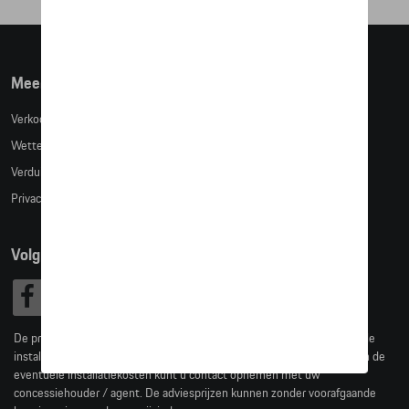
Meer info
Verkoopsvoorwaarden
Wettelijke bepalingen
Verduidelijking kledingmaten
Privacybeleid
Volg Ons
De prijzen op deze site zijn adviesprijzen (incl. btw), exclusief eventuele
installatiekosten. Voor meer informatie over de actuele verkoopprijs en de
eventuele installatiekosten kunt u contact opnemen met uw
concessiehouder / agent. De adviesprijzen kunnen zonder voorafgaande