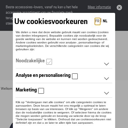
Beste accessoires-lovers, vanaf nu kan u het hele
Meer informatie
accessoire assortiment van uw favoriete merk
terugvinden in de online catalogus. Deze kunnen
steeds besteld worden via uw dealer.
Toggle navigation
NL
Welkom
>
Voor u
>
Textiel
>
Heren
>
Sweaters en truien
> Detail