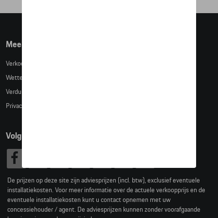
Meer info
Verkoopsvoorwaarden
Wettelijke bepalingen
Verduidelijking kledingmaten
Privacybeleid
Volg Ons
De prijzen op deze site zijn adviesprijzen (incl. btw), exclusief eventuele
installatiekosten. Voor meer informatie over de actuele verkoopprijs en de
eventuele installatiekosten kunt u contact opnemen met uw
concessiehouder / agent. De adviesprijzen kunnen zonder voorafgaande