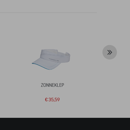
ZONNEKLEP
T-SHIRT
TRAN
€ 35,59
€