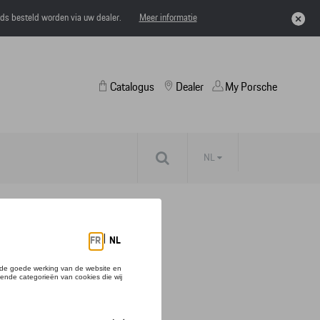
eds besteld worden via uw dealer.
Meer informatie
Catalogus
Dealer
My Porsche
NL