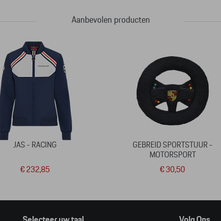
Aanbevolen producten
JAS - RACING
GEBREID SPORTSTUUR -
MOTORSPORT
€ 232,85
€ 30,50
Selecteer uw taal
Volg Ons