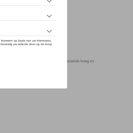
od. Het jack is uitgevoerd met een rechtopstaande kraag en
st en rug.