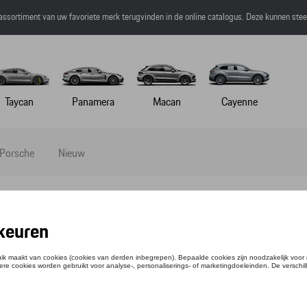
 assortiment van uw favoriete merk terugvinden in de online catalogus. Deze kunnen ste
Taycan
Panamera
Macan
Cayenne
 Porsche
Nieuw
il
 SWEAT - RS 2.7 - S
ntie: WAP95400S0NRS2
1,50