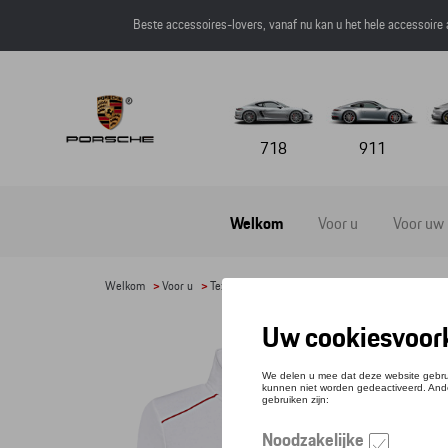
Beste accessoires-lovers, vanaf nu kan u het hele accessoire
718
911
Welkom
Voor u
Voor uw
Welkom
>
Voor u
>
Textiel
>
Vrouwen
>
Sweaters en truien
> Deta
VEST
Refere
€ 15