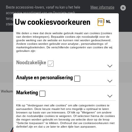
Beste accessoires-lovers, vanaf nu kan u het hele
Meer informatie
accessoire assortiment van uw favoriete merk
terugvinden in de online catalogus. Deze kunnen
steeds besteld worden via uw dealer.
Toggle navigation
NL
Welkom
>
Voor u
>
Textiel
>
Vrouwen
>
T-shirts en polo's
> Detail