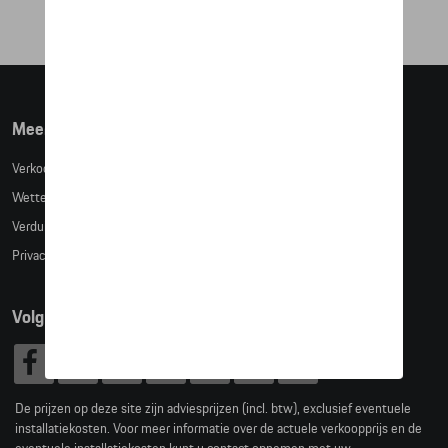
Meer info
Verkoopsvoorwaarden
Wettelijke bepalingen
Verduidelijking kledingmaten
Privacybeleid
Volg Ons
De prijzen op deze site zijn adviesprijzen (incl. btw), exclusief eventuele
installatiekosten. Voor meer informatie over de actuele verkoopprijs en de