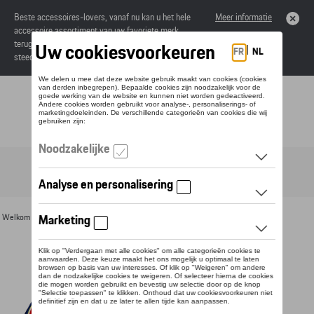
Beste accessoires-lovers, vanaf nu kan u het hele
Meer informatie
accessoire assortiment van uw favoriete merk
terugvinden in de online catalogus. Deze kunnen
steeds besteld worden via uw dealer.
Toggle navigation
NL
Welkom
>
Voor u
>
Textiel
>
Vrouwen
>
T-shirts en polo's
> Detail