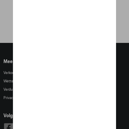
GREEN
€ 35,59
Meer info
Verkoopsvoorwaarden
Wettelijke bepalingen
Verduidelijking kledingmaten
Privacybeleid
Volg Ons