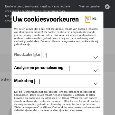
Beste accessoires-lovers, vanaf nu kan u het hele
Meer informatie
accessoire assortiment van uw favoriete merk
terugvinden in de online catalogus. Deze kunnen
steeds besteld worden via uw dealer.
Toggle navigation
NL
Welkom
>
Voor u
>
Textiel
>
Heren
>
T-shirts en polo's
> Detail