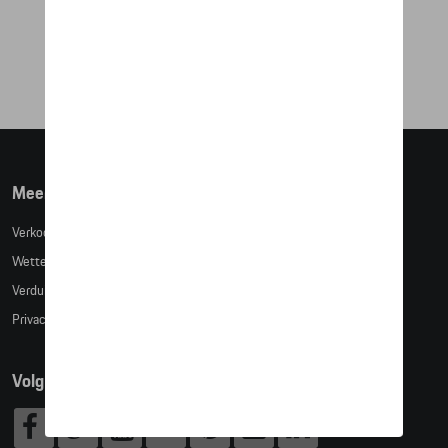
911 – LTD. EDITION
€ 467,73
Meer info
Verkoopsvoorwaarden
Wettelijke bepalingen
Verduidelijking kledingmaten
Privacybeleid
Volg Ons