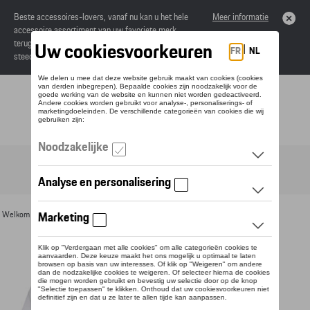
Beste accessoires-lovers, vanaf nu kan u het hele
Meer informatie
accessoire assortiment van uw favoriete merk
terugvinden in de online catalogus. Deze kunnen
steeds besteld worden via uw dealer.
Toggle navigation
NL
Welkom
>
Voor u
>
Textiel
>
Heren
>
T-shirts en polo's
> Detail