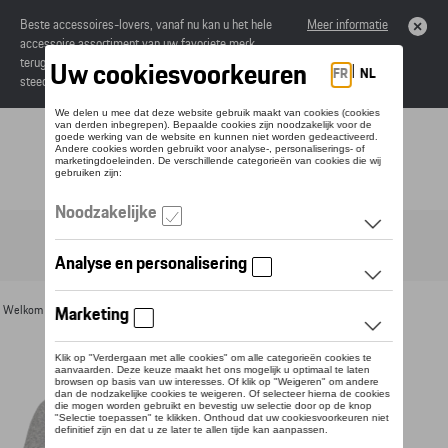
Beste accessoires-lovers, vanaf nu kan u het hele
Meer informatie
accessoire assortiment van uw favoriete merk
terugvinden in de online catalogus. Deze kunnen
steeds besteld worden via uw dealer.
Toggle navigation
NL
Welkom
>
Voor u
>
Textiel
>
Heren
>
T-shirts en polo's
> Detail