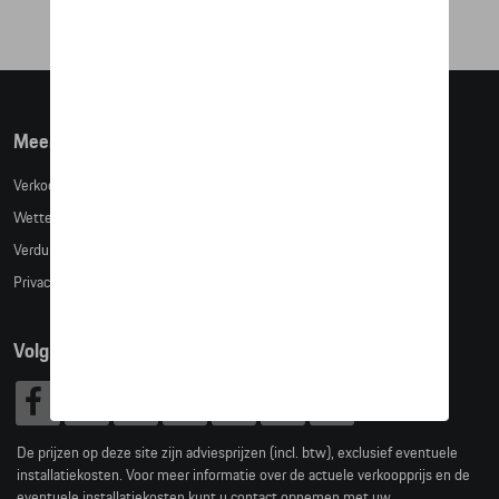
Meer info
Verkoopsvoorwaarden
Wettelijke bepalingen
Verduidelijking kledingmaten
Privacybeleid
Volg Ons
De prijzen op deze site zijn adviesprijzen (incl. btw), exclusief eventuele
installatiekosten. Voor meer informatie over de actuele verkoopprijs en de
eventuele installatiekosten kunt u contact opnemen met uw