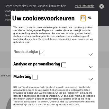
Beste accessoires-lovers, vanaf nu kan u het hele
Meer informatie
accessoire assortiment van uw favoriete merk
terugvinden in de online catalogus. Deze kunnen
steeds besteld worden via uw dealer.
Toggle navigation
NL
Welkom
>
Voor u
>
Textiel
>
Heren
>
T-shirts en polo's
> Detail