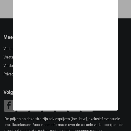
Meer info
Verkoopsvoorwaarden
Wettelijke bepalingen
Verduidelijking kledingmaten
Privacybeleid
Volg Ons
De prijzen op deze site zijn adviesprijzen (incl. btw), exclusief eventuele
installatiekosten. Voor meer informatie over de actuele verkoopprijs en de
eventuele installatiekosten kunt u contact opnemen met uw