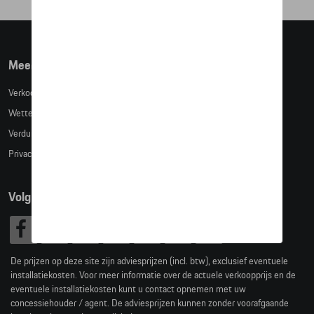
Meer info
Verkoopsvoorwaarden
Wettelijke bepalingen
Verduidelijking kledingmaten
Privacybeleid
Volg Ons
De prijzen op deze site zijn adviesprijzen (incl. btw), exclusief eventuele
installatiekosten. Voor meer informatie over de actuele verkoopprijs en de
eventuele installatiekosten kunt u contact opnemen met uw
concessiehouder / agent. De adviesprijzen kunnen zonder voorafgaande