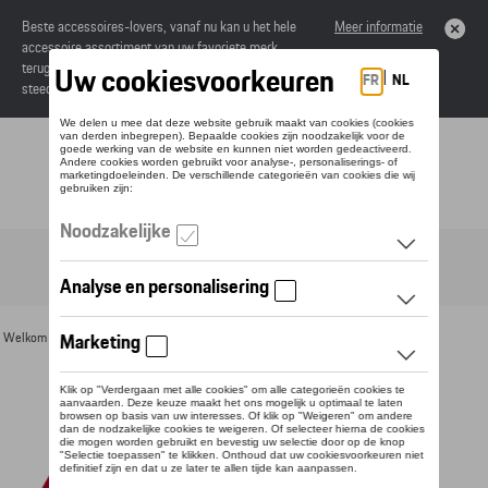
Beste accessoires-lovers, vanaf nu kan u het hele
Meer informatie
accessoire assortiment van uw favoriete merk
terugvinden in de online catalogus. Deze kunnen
steeds besteld worden via uw dealer.
Toggle navigation
NL
Welkom
>
Voor u
>
Textiel
>
Vrouwen
>
T-shirts en polo's
> Detail