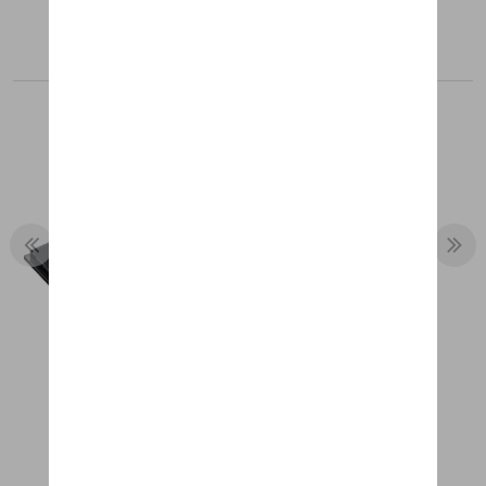
Aanbevolen producten
PORSCHE 961, ICONS OF SPEED
LIMITED CALENDAR EDITION, 1:43
€ 66,09