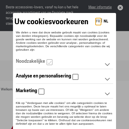
Beste accessoires-lovers, vanaf nu kan u het hele
Meer informatie
accessoire assortiment van uw favoriete merk
terugvinden in de online catalogus. Deze kunnen
steeds besteld worden via uw dealer.
Toggle navigation
NL
Welkom
>
Voor u
>
Textiel
>
Vrouwen
>
T-shirts en polo's
> Detail