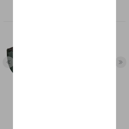
Aanbevolen producten
ZONNEBRIL P´8565 ZWART
€ 198,28