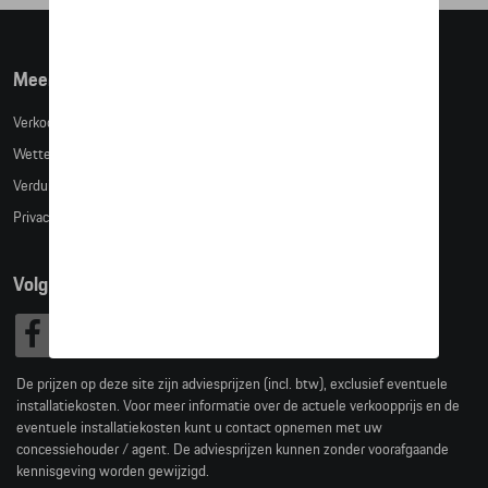
Meer info
Verkoopsvoorwaarden
Wettelijke bepalingen
Verduidelijking kledingmaten
Privacybeleid
Volg Ons
De prijzen op deze site zijn adviesprijzen (incl. btw), exclusief eventuele
installatiekosten. Voor meer informatie over de actuele verkoopprijs en de
eventuele installatiekosten kunt u contact opnemen met uw
concessiehouder / agent. De adviesprijzen kunnen zonder voorafgaande
kennisgeving worden gewijzigd.