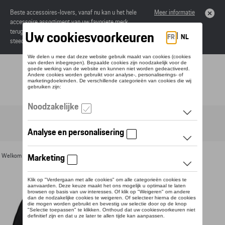
Beste accessoires-lovers, vanaf nu kan u het hele
Meer informatie
accessoire assortiment van uw favoriete merk
terugvinden in de online catalogus. Deze kunnen
steeds besteld worden via uw dealer.
Toggle navigation
NL
Welkom
>
Voor u
>
Textiel
>
Heren
>
T-shirts en polo's
> Detail