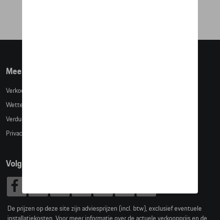
Meer info
Verkoopsvoorwaarden
Wettelijke bepalingen
Verduidelijking kledingmaten
Privacybeleid
Volg Ons
De prijzen op deze site zijn adviesprijzen (incl. btw), exclusief eventuele
installatiekosten. Voor meer informatie over de actuele verkoopprijs en de