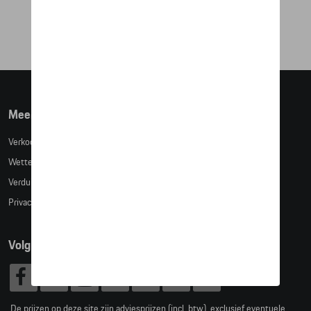
€ 152,52
Meer info
Verkoopsvoorwaarden
Wettelijke bepalingen
Verduidelijking kledingmaten
Privacybeleid
Volg Ons
De prijzen op deze site zijn adviesprijzen (incl. btw), exclusief eventuele