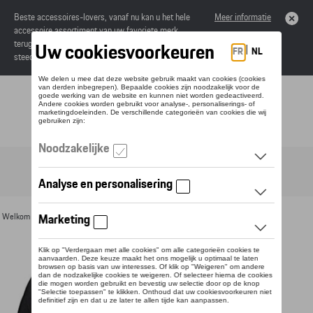
Beste accessoires-lovers, vanaf nu kan u het hele
Meer informatie
accessoire assortiment van uw favoriete merk
terugvinden in de online catalogus. Deze kunnen
steeds besteld worden via uw dealer.
Toggle navigation
NL
Welkom
>
Voor u
>
Textiel
>
Heren
>
T-shirts en polo's
> Detail