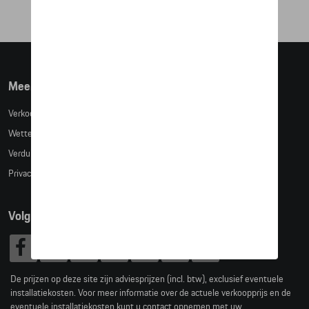
Meer info
Verkoopsvoorwaarden
Wettelijke bepalingen
Verduidelijking kledingmaten
Privacybeleid
Volg Ons
De prijzen op deze site zijn adviesprijzen (incl. btw), exclusief eventuele
installatiekosten. Voor meer informatie over de actuele verkoopprijs en de
eventuele installatiekosten kunt u contact opnemen met uw