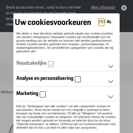
Beste accessoires-lovers, vanaf nu kan u het hele
Meer informatie
accessoire assortiment van uw favoriete merk
terugvinden in de online catalogus. Deze kunnen
steeds besteld worden via uw dealer.
Toggle navigation
NL
Welkom
>
Voor u
>
Textiel
>
Heren
>
T-shirts en polo's
> Detail