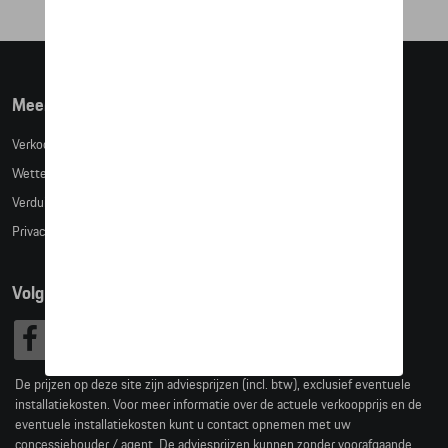
Meer info
Verkoopsvoorwaarden
Wettelijke bepalingen
Verduidelijking kledingmaten
Privacybeleid
Volg Ons
De prijzen op deze site zijn adviesprijzen (incl. btw), exclusief eventuele
installatiekosten. Voor meer informatie over de actuele verkoopprijs en de
eventuele installatiekosten kunt u contact opnemen met uw
concessiehouder / agent. De adviesprijzen kunnen zonder voorafgaande