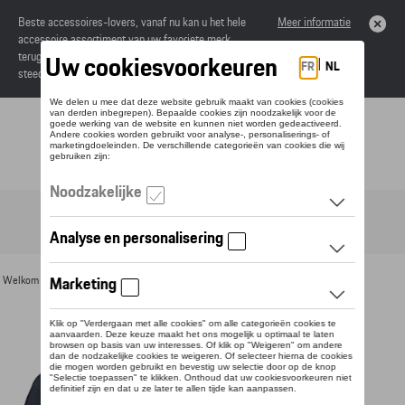
Beste accessoires-lovers, vanaf nu kan u het hele
Meer informatie
accessoire assortiment van uw favoriete merk
terugvinden in de online catalogus. Deze kunnen
steeds besteld worden via uw dealer.
Toggle navigation
NL
Welkom
>
Voor u
>
Textiel
>
Vrouwen
>
T-shirts en polo's
> Detail