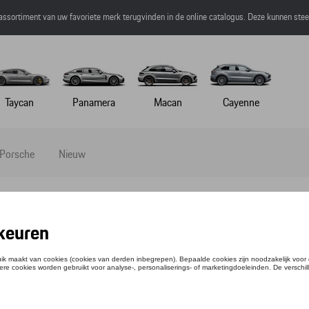
 assortiment van uw favoriete merk terugvinden in de online catalogus. Deze kunnen ste
Taycan
Panamera
Macan
Cayenne
 Porsche
Nieuw
AL - MARTINI RACING
ntie: WAP5500040P0MR
,35