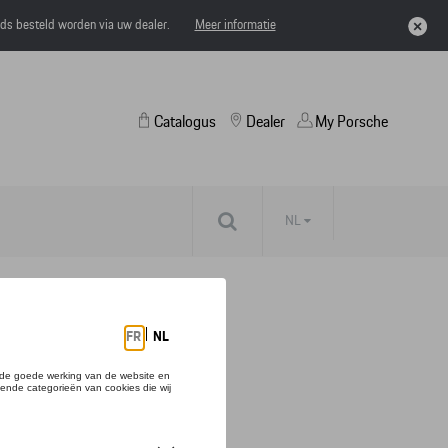
eds besteld worden via uw dealer.
Meer informatie
Catalogus
Dealer
My Porsche
NL