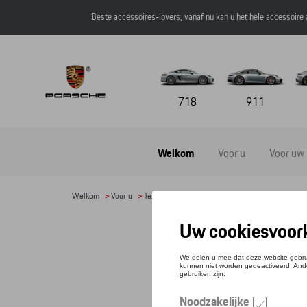
Beste accessoires-lovers, vanaf nu kan u het hele accessoire
718
911
Welkom
Voor u
Voor uw
Welkom
>
Voor u
>
Textiel
> Detail
SJA
Refere
€ 81