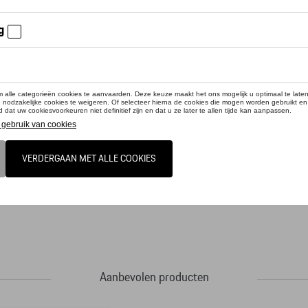
cteer uw dealer om te bestellen
-have voor de koudere dagen: de gebreide sjaal uit de MARTINI RACING® Collectio
 verticale MARTINI RACING®-strepen onderstrepen de sportieve look. De rand van
Aanbevolen producten