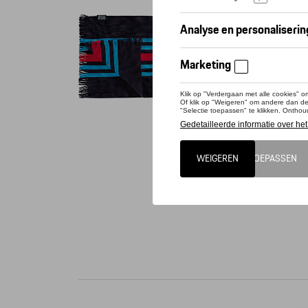
Conta
Een must
beroemde