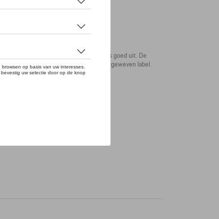
n is zacht, warm en ziet er ook nog eens goed uit. De
 de sjaal is versierd met een uitgebreid geweven label.