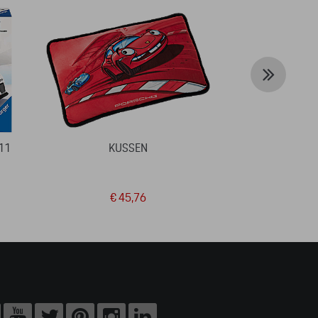
11
KUSSEN
POLO-SHIRT
€ 45,76
€