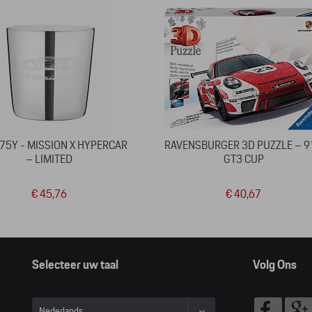
 75Y - MISSION X HYPERCAR
RAVENSBURGER 3D PUZZLE – 9
– LIMITED
GT3 CUP
€ 45,76
€ 40,67
Selecteer uw taal
Volg Ons
Nederlands