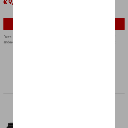
€ 9,15
Contacteer uw dealer om te bestellen
Deze Porsche badge van polyester naait u makkelijk op al uw kleding of
andere stoffen. Zo bepaalt uzelf waarop u het Porsche embleem draagt.
Aanbevolen producten