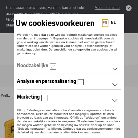
Beste accessoires-lovers, vanaf nu kan u het hele
Meer informatie
accessoire assortiment van uw favoriete merk
terugvinden in de online catalogus. Deze kunnen
steeds besteld worden via uw dealer.
Toggle navigation
NL
Welkom
>
Voor u
>
Divers
> Detail