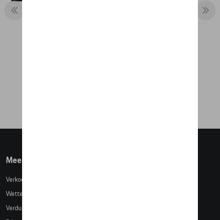
SET VAN 2 MAGNETEN, 911 +
SPEEDSTER
€ 39,65
Meer info
Verkoopsvoorwaarden
Wettelijke bepalingen
Verduidelijking kledingmaten