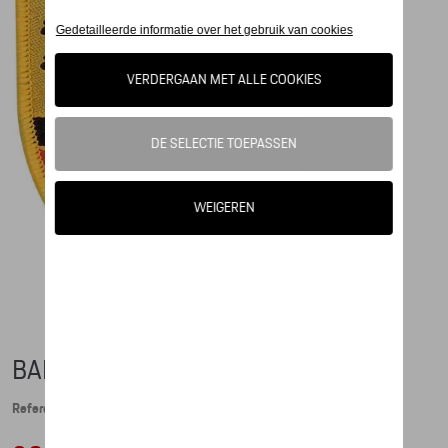
BADGE PORSCHE EMBLEEM
Referentie: WAP10706714