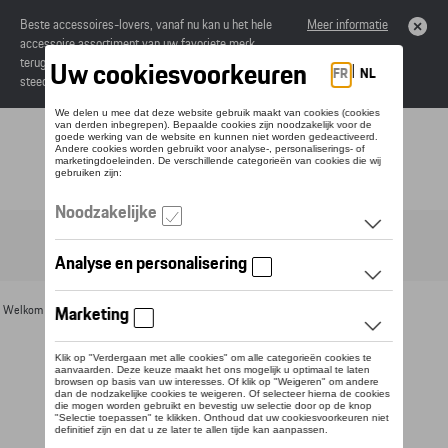
Beste accessoires-lovers, vanaf nu kan u het hele
Meer informatie
accessoire assortiment van uw favoriete merk
terugvinden in de online catalogus. Deze kunnen
steeds besteld worden via uw dealer.
Toggle navigation
NL
Welkom
>
Voor u
>
Divers
> Detail