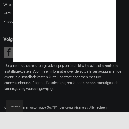
Wettelijke bepalingen
Verduidelijking kledingmaten
Privacybeleid
Volg Ons
De prijzen op deze site zijn adviesprijzen (incl. btw), exclusief eventuele
installatiekosten. Voor meer informatie over de actuele verkoopprijs en de
eventuele installatiekosten kunt u contact opnemen met uw
concessiehouder / agent. De adviesprijzen kunnen zonder voorafgaande
kennisgeving worden gewijzigd.
cookies
© 2026 D'Ieteren Automotive SA/NV. Tous droits réservés / Alle rechten
voorbehouden.