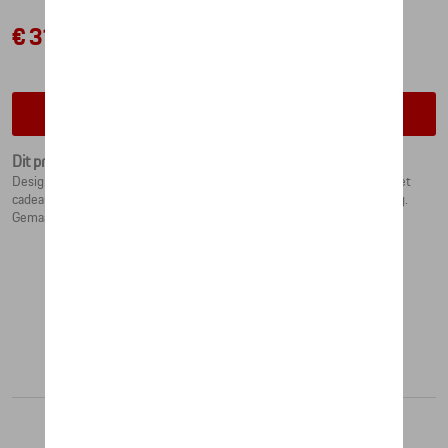
€ 31,52
Contacteer uw dealer voor beschikbaarheid
Dit product is momenteel niet op stock
Design op de boom: elke Porsche kerstbal in de vorm van de RS 2.7 met
cadeaus is uniek en handbeschilderd. In feestelijke geschenkverpakking.
Gemaakt in Duitsland.
Aanbevolen producten