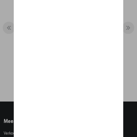
T-SHIRT # 20 - MARTINI RACING
€ 50,84
Meer info
Verkoopsvoorwaarden