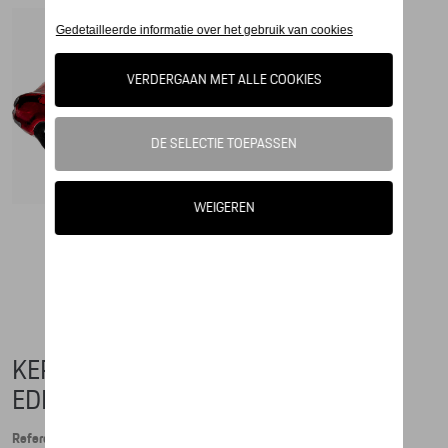
KERSTBAL PORSCHE, COLLECTOR'S
EDITION NO. 3 – CHRISTMAS – LTD.
Referentie: WAP0500010PWBS