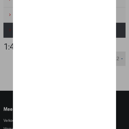
Wielrennen
(6)
Miniaturen
(4)
1:43
Weergeven :
Meer info
Verkoopsvoorwaarden