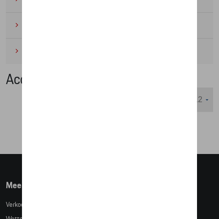
Wielrennen
(6)
Miniaturen
(4)
Accessoires
Weergeven :
Meer info
Verkoopsvoorwaarden