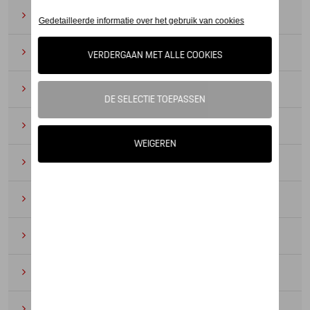
Zonnebrillen
(9)
Horloges
(12)
Bureau benodigdheden
(19)
Leer
(6)
Divers
(94)
Sleutelhangers en lanyards
(16)
Voor kinderen
(34)
Electronica
(5)
Textiel
(53)