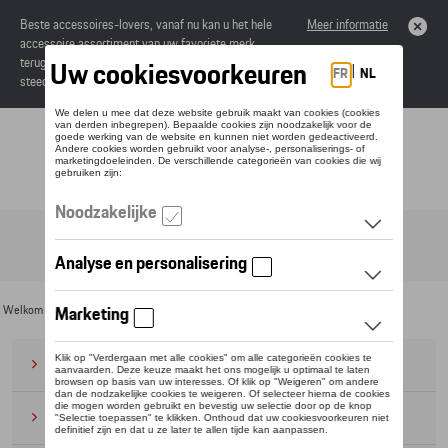
Beste accessoires-lovers, vanaf nu kan u het hele
Meer informatie
accessoire assortiment van uw favoriete merk
terugvinden in de online catalogus. Deze kunnen
steeds besteld worden via uw dealer.
Toggle navigation
NL
Welkom
>
Voor u
>
ID Collectie
> Accessoires
Bagage
(28)
Petten en mutsen
(20)