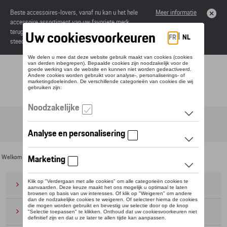
Beste accessoires-lovers, vanaf nu kan u het hele
Meer informatie
accessoire assortiment van uw favoriete merk
terugvinden in de online catalogus. Deze kunnen
steeds besteld worden via uw dealer.
Toggle navigation
NL
Welkom
>
Voor u
>
T-Roc Collectie
> Accessoires
Bagage
(28)
Petten en mutsen
(20)