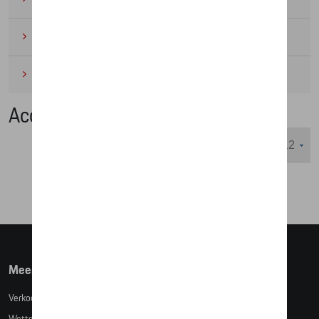
Wielrennen
(6)
Miniaturen
(4)
Accessoires
Weergeven :
Meer info
Verkoopsvoorwaarden