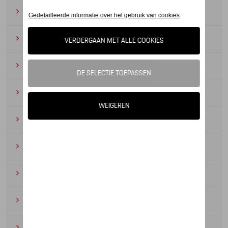
Zonnebrillen
(9)
Horloges
(12)
Bureau benodigdheden
(19)
Leer
(6)
Divers
(94)
Sleutelhangers en lanyards
(16)
Voor kinderen
(34)
Electronica
(5)
Textiel
(53)