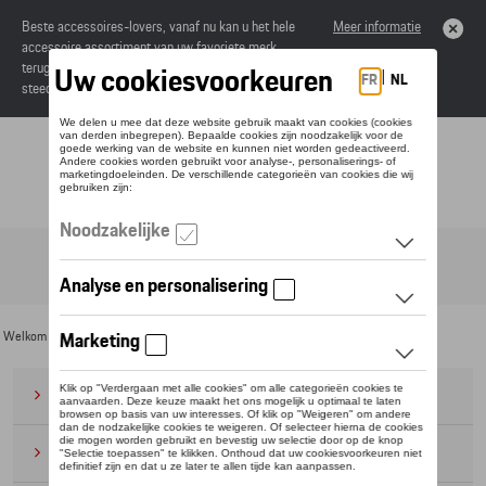
Beste accessoires-lovers, vanaf nu kan u het hele
Meer informatie
accessoire assortiment van uw favoriete merk
terugvinden in de online catalogus. Deze kunnen
steeds besteld worden via uw dealer.
Toggle navigation
NL
Welkom
>
Voor u
>
Wielrennen
> Fietsen
Bagage
(28)
Petten en mutsen
(20)