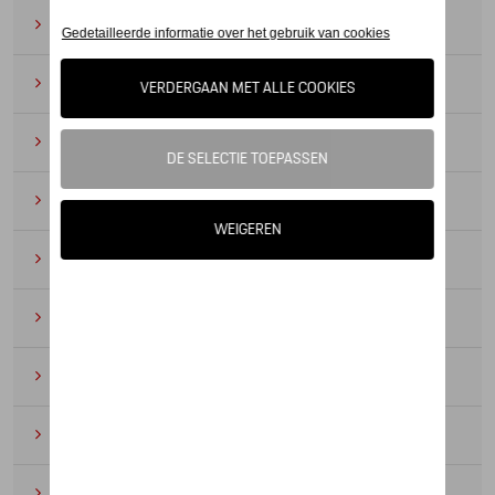
Zonnebrillen
(9)
Horloges
(12)
Bureau benodigdheden
(19)
Leer
(6)
Divers
(94)
Sleutelhangers en lanyards
(16)
Voor kinderen
(34)
Electronica
(5)
Textiel
(53)