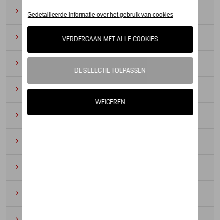
Zonnebrillen
(9)
Horloges
(12)
Bureau benodigdheden
(19)
Leer
(6)
Divers
(94)
Sleutelhangers en lanyards
(16)
Voor kinderen
(34)
Electronica
(5)
Textiel
(53)