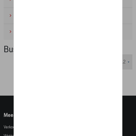
Wielrennen
(6)
Miniaturen
(4)
Business Collectie
Weergeven :
Meer info
Verkoopsvoorwaarden