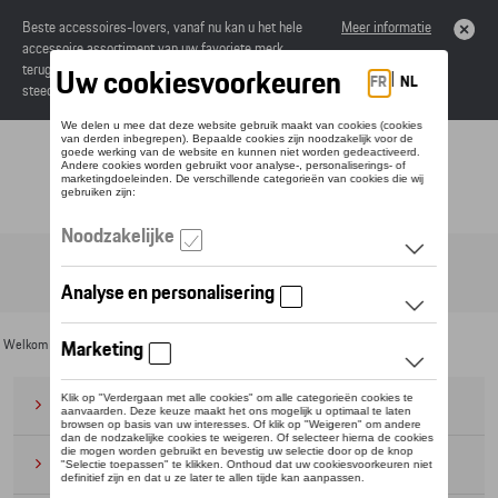
Beste accessoires-lovers, vanaf nu kan u het hele
Meer informatie
accessoire assortiment van uw favoriete merk
terugvinden in de online catalogus. Deze kunnen
steeds besteld worden via uw dealer.
Toggle navigation
NL
Welkom
>
Voor u
> Business Collectie
Bagage
(28)
Petten en mutsen
(20)