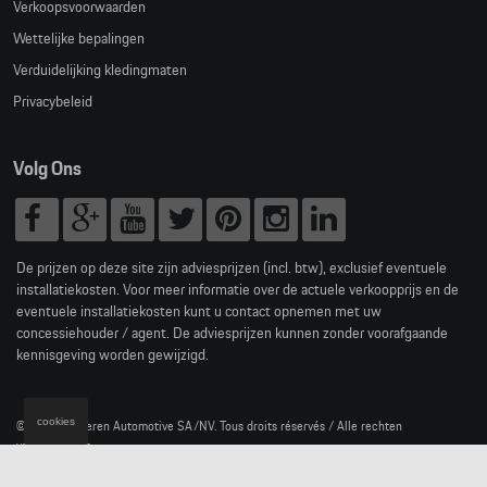
Verkoopsvoorwaarden
Wettelijke bepalingen
Verduidelijking kledingmaten
Privacybeleid
Volg Ons
De prijzen op deze site zijn adviesprijzen (incl. btw), exclusief eventuele
installatiekosten. Voor meer informatie over de actuele verkoopprijs en de
eventuele installatiekosten kunt u contact opnemen met uw
concessiehouder / agent. De adviesprijzen kunnen zonder voorafgaande
kennisgeving worden gewijzigd.
cookies
© 2026 D'Ieteren Automotive SA/NV. Tous droits réservés / Alle rechten
voorbehouden.