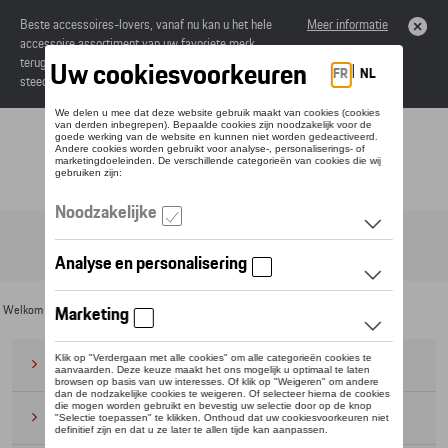
Beste accessoires-lovers, vanaf nu kan u het hele
Meer informatie
accessoire assortiment van uw favoriete merk
terugvinden in de online catalogus. Deze kunnen
steeds besteld worden via uw dealer.
Toggle navigation
NL
Welkom
>
Voor u
>
Active Collectie
> Kleding
Bagage
(28)
Petten en mutsen
(20)