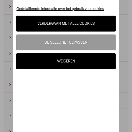
Zonnebrillen
(9)
Horloges
(12)
Bureau benodigdheden
(19)
Leer
(6)
Divers
(94)
Sleutelhangers en lanyards
(16)
Voor kinderen
(34)
Electronica
(5)
Textiel
(53)