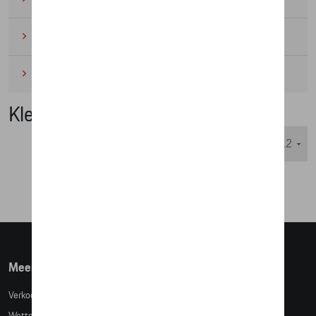
Wielrennen
(6)
Miniaturen
(4)
Kleding
Weergeven :
Meer info
Verkoopsvoorwaarden