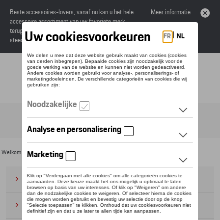
Beste accessoires-lovers, vanaf nu kan u het hele
Meer informatie
accessoire assortiment van uw favoriete merk
terugvinden in de online catalogus. Deze kunnen
steeds besteld worden via uw dealer.
Toggle navigation
NL
Welkom
>
Voor u
>
CUPRA
>
Raval Collection
> Kleding
Bagage
(28)
Petten en mutsen
(20)