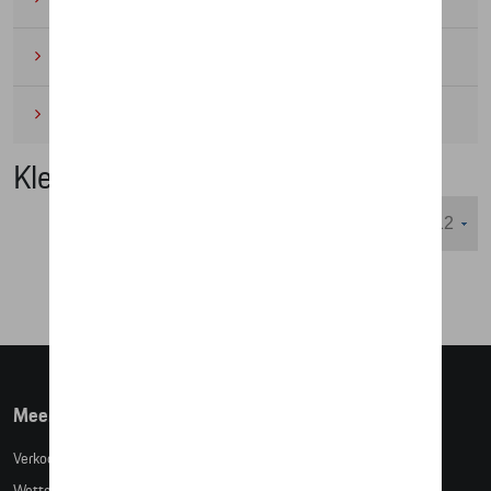
Wielrennen
(6)
Miniaturen
(4)
Kleding
Weergeven :
Meer info
Verkoopsvoorwaarden