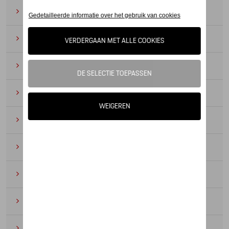
Zonnebrillen
(9)
Horloges
(12)
Bureau benodigdheden
(19)
Leer
(6)
Divers
(94)
Sleutelhangers en lanyards
(16)
Voor kinderen
(34)
Electronica
(5)
Textiel
(53)