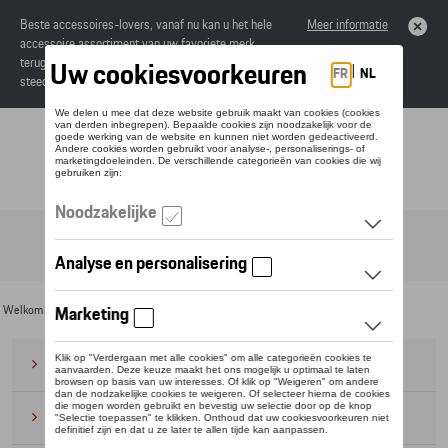
Beste accessoires-lovers, vanaf nu kan u het hele
Meer informatie
accessoire assortiment van uw favoriete merk
terugvinden in de online catalogus. Deze kunnen
steeds besteld worden via uw dealer.
Toggle navigation
NL
Welkom
>
Voor u
>
SEAT
> Eco Collectie
Bagage
(28)
Petten en mutsen
(20)