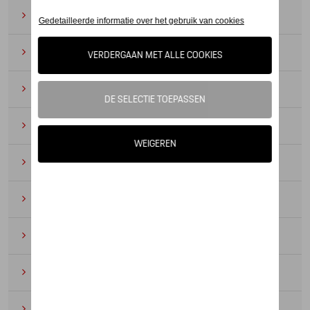
Zonnebrillen
(9)
Horloges
(12)
Bureau benodigdheden
(19)
Leer
(6)
Divers
(94)
Sleutelhangers en lanyards
(16)
Voor kinderen
(34)
Electronica
(5)
Textiel
(53)