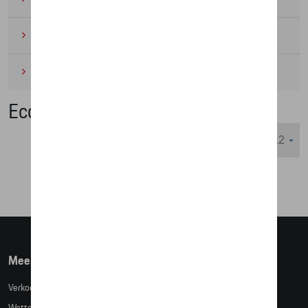
Wielrennen
(6)
Miniaturen
(4)
Eco Collectie
Weergeven :
Meer info
Verkoopsvoorwaarden