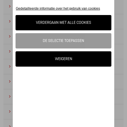
Zonnebrillen
(9)
Horloges
(12)
Bureau benodigdheden
(19)
Leer
(6)
Divers
(94)
Sleutelhangers en lanyards
(16)
Voor kinderen
(34)
Electronica
(5)
Textiel
(53)