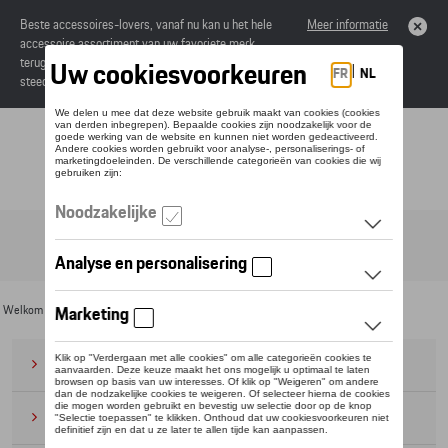
Beste accessoires-lovers, vanaf nu kan u het hele
Meer informatie
accessoire assortiment van uw favoriete merk
terugvinden in de online catalogus. Deze kunnen
steeds besteld worden via uw dealer.
Toggle navigation
NL
Welkom
>
Voor u
> Fire & Ice Collectie
Bagage
(28)
Petten en mutsen
(20)