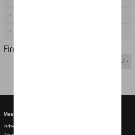
Wielrennen
(6)
Miniaturen
(4)
Fire & Ice Collectie
Weergeven :
Meer info
Verkoopsvoorwaarden