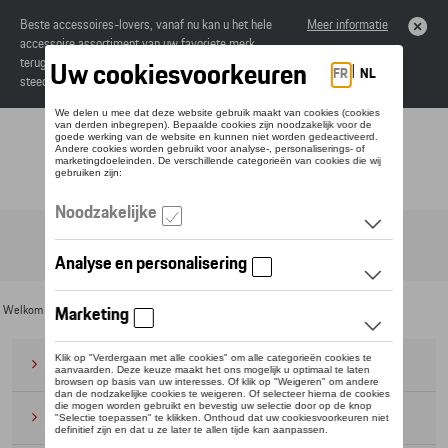
Beste accessoires-lovers, vanaf nu kan u het hele
Meer informatie
accessoire assortiment van uw favoriete merk
terugvinden in de online catalogus. Deze kunnen
steeds besteld worden via uw dealer.
Toggle navigation
NL
Welkom
>
Voor u
>
CUPRA
>
Collaboration
> I LOVE BCN
Bagage
(28)
Petten en mutsen
(20)