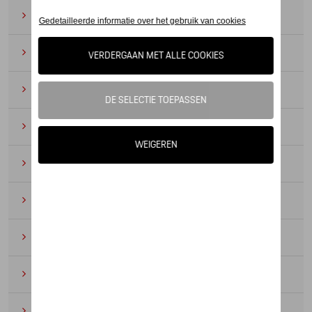
Zonnebrillen
(9)
Horloges
(12)
Bureau benodigdheden
(19)
Leer
(6)
Divers
(94)
Sleutelhangers en lanyards
(16)
Voor kinderen
(34)
Electronica
(5)
Textiel
(53)