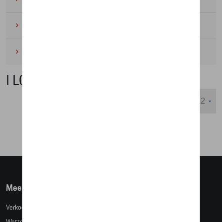
Wielrennen
(6)
Miniaturen
(4)
I LOVE BCN
Weergeven :
Meer info
Verkoopsvoorwaarden