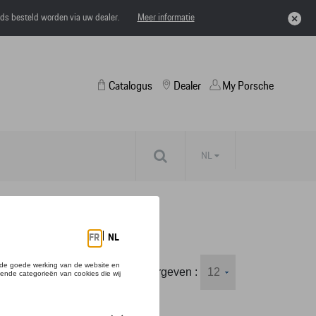
eds besteld worden via uw dealer.
Meer informatie
Catalogus
Dealer
My Porsche
NL
Weergeven :