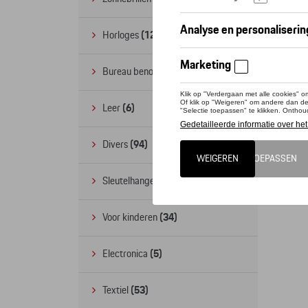
Horloges
(12)
Bureau benodigdheden
(19)
Leer
(6)
Divers
(94)
Sleutelhangers en lanyards
(16)
Voor kinderen
(34)
Electronica
(5)
Textiel
(53)