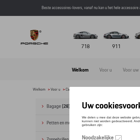
Beste accessoires-lovers, vanaf nu kan u het hele accessoire
718
911
Welkom
Voor u
Voor uw
Welkom
>
Voor u
>
Casual Collectie
>
Accessoires
> Sleutelhange
Sl
Bagage
(28)
Petten en mutsen
(20)
Zonnebrillen
(9)