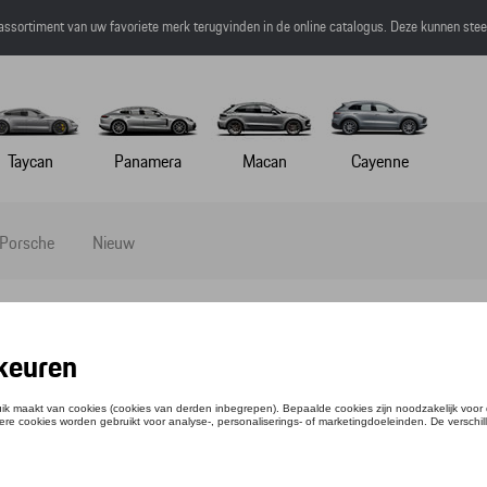
 assortiment van uw favoriete merk terugvinden in de online catalogus. Deze kunnen ste
Taycan
Panamera
Macan
Cayenne
 Porsche
Nieuw
rs
eutelhangers