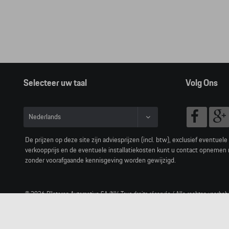
Selecteer uw taal
Volg Ons
Nederlands
Français
De prijzen op deze site zijn adviesprijzen (incl. btw), exclusief eventuel
verkoopprijs en de eventuele installatiekosten kunt u contact opnemen
zonder voorafgaande kennisgeving worden gewijzigd.
© 2026 D'Ieteren Automotive SA/NV. Tous droits réservés / Alle rechten voorbeh