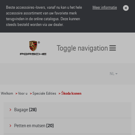
Beste accessoires-lovers, vanaf nu kan u het hele
Meer informatie
accessoire assortiment van uw favoriete merk
terugvinden in de online catalogus. Deze kunnen
steeds besteld worden via uw dealer.
Toggle navigation
NL
Welkom
>
Voor u
>
Speciale Edities
> Škoda Iconen
Bagage
(28)
Petten en mutsen
(20)