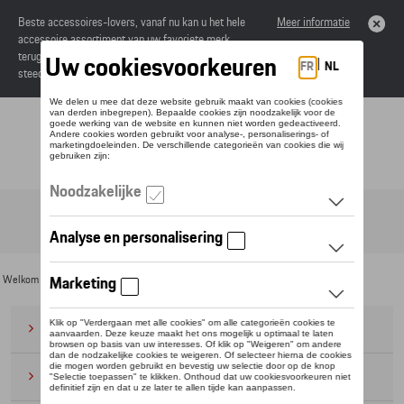
Beste accessoires-lovers, vanaf nu kan u het hele
Meer informatie
accessoire assortiment van uw favoriete merk
terugvinden in de online catalogus. Deze kunnen
steeds besteld worden via uw dealer.
Toggle navigation
NL
Welkom
>
Voor u
>
Electronica
> Smartphonehoesjes
Bagage
(28)
Petten en mutsen
(20)