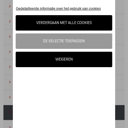
Zonnebrillen
(9)
Horloges
(12)
Bureau benodigdheden
(19)
Leer
(6)
Divers
(94)
Sleutelhangers en lanyards
(16)
Voor kinderen
(34)
Electronica
(5)
Textiel
(53)