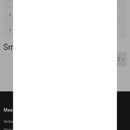
Wielrennen
(6)
Miniaturen
(4)
Smartphonehoesjes
Weergeven :
Meer info
Verkoopsvoorwaarden