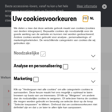
Beste accessoires-lovers, vanaf nu kan u het hele
Meer informatie
accessoire assortiment van uw favoriete merk
terugvinden in de online catalogus. Deze kunnen
steeds besteld worden via uw dealer.
Toggle navigation
NL
Welkom
>
Voor u
>
GTI Collectie
>
Kleding
> Sneakers
Bagage
(28)
Petten en mutsen
(20)