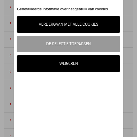
Zonnebrillen
(9)
Horloges
(12)
Bureau benodigdheden
(19)
Leer
(6)
Divers
(94)
Sleutelhangers en lanyards
(16)
Voor kinderen
(34)
Electronica
(5)
Textiel
(53)