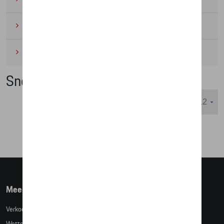
Wielrennen
(6)
Miniaturen
(4)
Sneakers
Weergeven :
Meer info
Verkoopsvoorwaarden