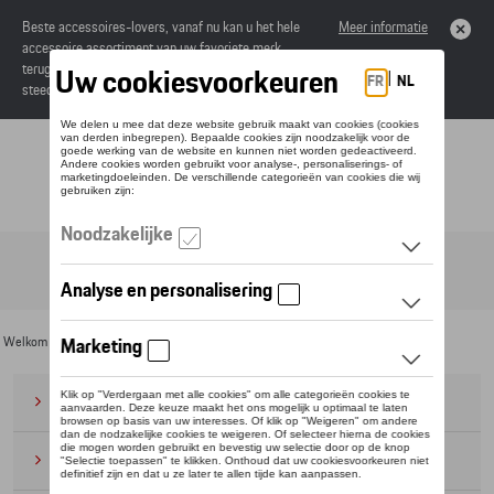
Beste accessoires-lovers, vanaf nu kan u het hele
Meer informatie
accessoire assortiment van uw favoriete merk
terugvinden in de online catalogus. Deze kunnen
steeds besteld worden via uw dealer.
Toggle navigation
NL
Welkom
>
Voor u
>
CUPRA
>
Essentials Collectie
> Truien
Bagage
(28)
Petten en mutsen
(20)