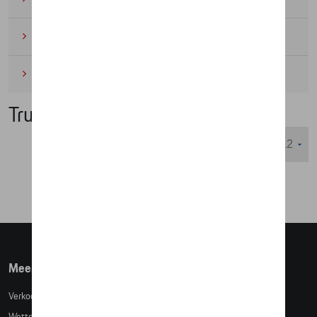
Wielrennen
(6)
Miniaturen
(4)
Truien
Weergeven :
Meer info
Verkoopsvoorwaarden