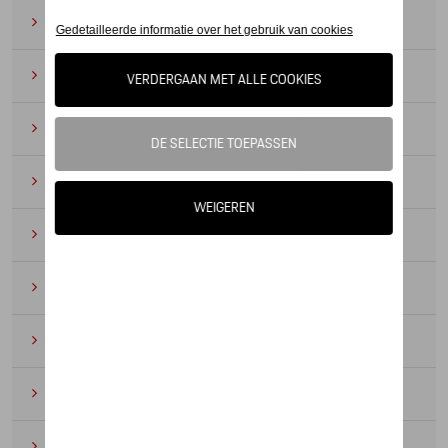
Zonnebrillen
(9)
Horloges
(12)
Bureau benodigdheden
(19)
Leer
(6)
Divers
(94)
Sleutelhangers en lanyards
(16)
Voor kinderen
(34)
Electronica
(5)
Textiel
(53)