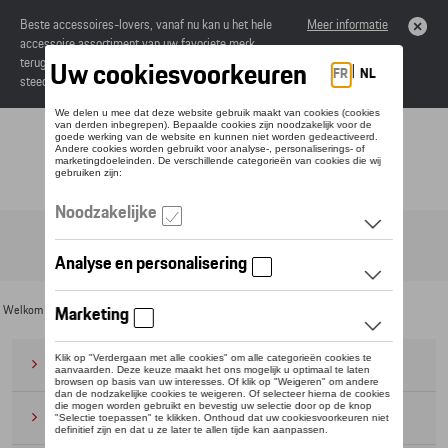
Beste accessoires-lovers, vanaf nu kan u het hele
Meer informatie
accessoire assortiment van uw favoriete merk
terugvinden in de online catalogus. Deze kunnen
steeds besteld worden via uw dealer.
Toggle navigation
NL
Welkom
>
Voor u
>
Business Collectie
>
Kleding
> T-shirts/polos
Bagage
(28)
Petten en mutsen
(20)