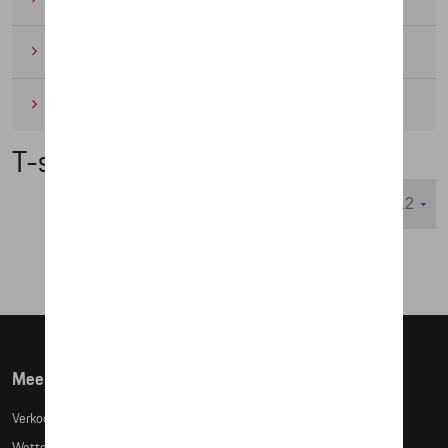
Wielrennen
(6)
Miniaturen
(4)
T-shirts/polos
Weergeven :
Meer info
Verkoopsvoorwaarden