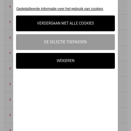
Zonnebrillen
(9)
Horloges
(12)
Bureau benodigdheden
(19)
Leer
(6)
Divers
(94)
Sleutelhangers en lanyards
(16)
Voor kinderen
(34)
Electronica
(5)
Textiel
(53)