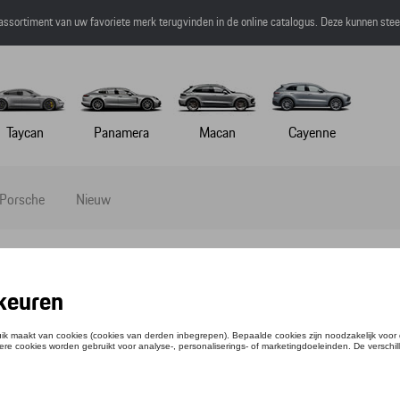
 assortiment van uw favoriete merk terugvinden in de online catalogus. Deze kunnen ste
Taycan
Panamera
Macan
Cayenne
 Porsche
Nieuw
vers