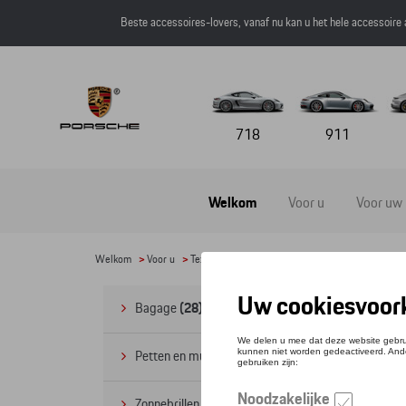
Beste accessoires-lovers, vanaf nu kan u het hele accessoire
718
911
Welkom
Voor u
Voor uw
Welkom
>
Voor u
>
Textiel
> Divers
Di
Bagage
(28)
Petten en mutsen
(20)
Zonnebrillen
(9)