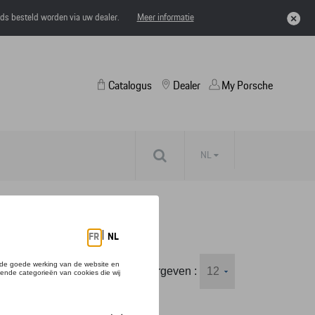
eds besteld worden via uw dealer.
Meer informatie
Catalogus
Dealer
My Porsche
NL
Weergeven :