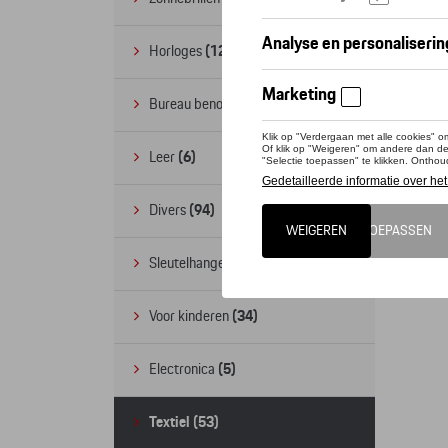
Horloges
(12)
Bureau benodigdheden
(19)
Leer
(6)
Divers
(94)
Sleutelhangers en lanyards
(16)
Voor kinderen
(34)
Electronica
(5)
Textiel
(53)