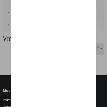
Wielrennen
(6)
Miniaturen
(4)
Vrouwen
Weergeven :
Meer info
Verkoopsvoorwaarden