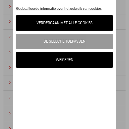
Zonnebrillen
(9)
Horloges
(12)
Bureau benodigdheden
(19)
Leer
(6)
Divers
(94)
Sleutelhangers en lanyards
(16)
Voor kinderen
(34)
Electronica
(5)
Textiel
(53)