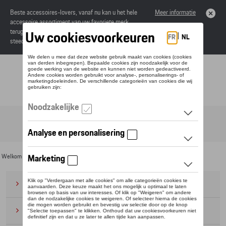
Beste accessoires-lovers, vanaf nu kan u het hele
Meer informatie
accessoire assortiment van uw favoriete merk
terugvinden in de online catalogus. Deze kunnen
steeds besteld worden via uw dealer.
Toggle navigation
NL
Welkom
>
Voor u
>
Cycling Collectie
>
Kleding
> Vrouwen
Bagage
(28)
Petten en mutsen
(20)