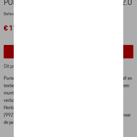
PORTEMONNEE HEREN - HERITAGE 2.0
Referentie: WAP0300350PHRT
€ 110,84
Contacteer uw dealer voor beschikbaarheid
Dit product is momenteel niet op stock
Portemonne voor heren, uitgevoerd met "PORSCHE"-logo in reliëf en
textielstreep in Racing-look. De portemonnee is uitgevoerd met een
muntvak, diverse vakken voor bank- en visitekaartjes en een
verborgen zak met tussenschot. De portemonnee komt uit de
Heritage collectie, welke is geïnspireerd op de 911 Sport Classic
(992). Met deze bijzondere auto en collectie gaat Porsche terug naar
de jaren '60.