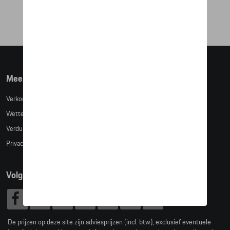
€ 55,93
Meer info
Verkoopsvoorwaarden
Wettelijke bepalingen
Verduidelijking kledingmaten
Privacybeleid
Volg Ons
De prijzen op deze site zijn adviesprijzen (incl. btw), exclusief eventuele