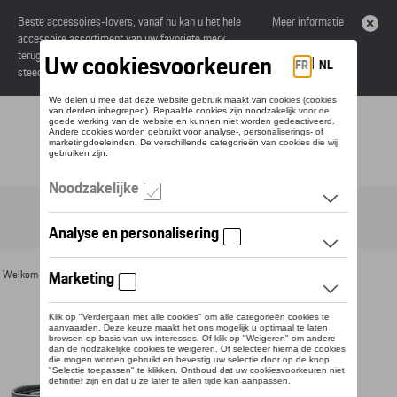
Beste accessoires-lovers, vanaf nu kan u het hele
Meer informatie
accessoire assortiment van uw favoriete merk
terugvinden in de online catalogus. Deze kunnen
steeds besteld worden via uw dealer.
Toggle navigation
NL
Welkom
>
Voor u
>
Leer
>
Portemonnees
> Detail