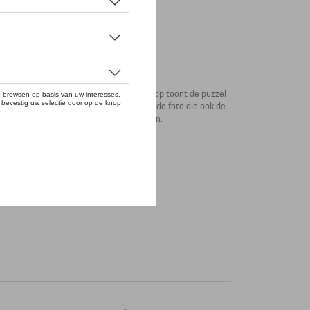
er gegarandeerd in pole position. Na afloop toont de puzzel
 circuit Solitude bij Stuttgart - dezelfde foto die ook de
De puzzel is beperkt tot 9.911 exemplaren.