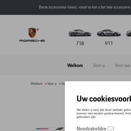
Beste accessoires-lovers, vanaf nu kan u het hele accessoire
718
911
Welkom
Voor u
Voor uw
Welkom
>
Voor u
>
Voor kinderen
> Detail
2D 
Refere
€ 20