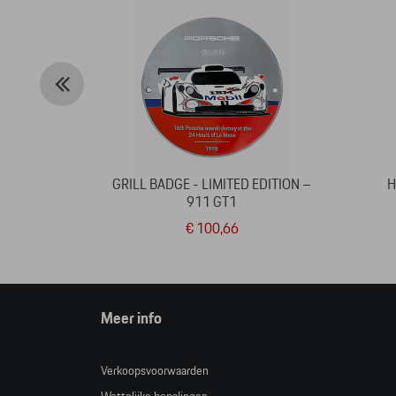
GRILL BADGE - LIMITED EDITION –
H
911 GT1
€ 100,66
Meer info
Verkoopsvoorwaarden