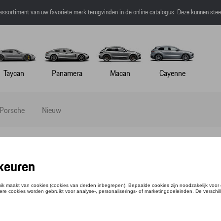
 assortiment van uw favoriete merk terugvinden in de online catalogus. Deze kunnen ste
Taycan
Panamera
Macan
Cayenne
 Porsche
Nieuw
PUZZLE RAVENSBURGER - CALENDAR SH
ntie: WAP0400060P2DP
,34