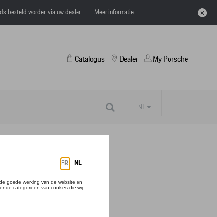
eds besteld worden via uw dealer.
Meer informatie
Catalogus
Dealer
My Porsche
NL
OTS