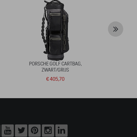
PORSCHE GOLF CARTBAG,
CUP - 75Y - M
ZWART/GRIJS
– 
€ 405,70
€