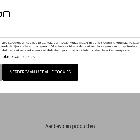
cteer uw dealer voor beschikbaarheid
duct is momenteel niet op stock
elimiteerde 2D puzzel van Ravensburger met 1.000 stukjes zijn puzzel en rijplezi
darische Porsche 911 (901 nr. 57) naast de Porsche 911 GT3 Cup op het voormalige
ert van de Porsche kalender van 2023 die volledig gewijd is aan de Porsche 911. 
Aanbevolen producten