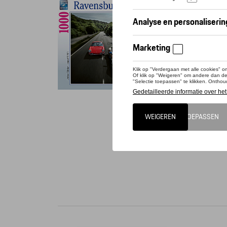
Conta
Dit pro
Met de g
de legen
cover si