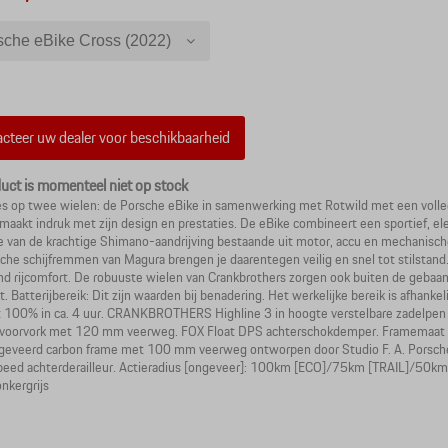
sche eBike Cross (2022)
che eBike Cross (2022) - M
cteer uw dealer voor beschikbaarheid
duct is momenteel niet op stock
es op twee wielen: de Porsche eBike in samenwerking met Rotwild met een volled
maakt indruk met zijn design en prestaties. De eBike combineert een sportief, el
e van de krachtige Shimano-aandrijving bestaande uit motor, accu en mechanische
sche schijfremmen van Magura brengen je daarentegen veilig en snel tot stilsta
d rijcomfort. De robuuste wielen van Crankbrothers zorgen ook buiten de gebaan
t. Batterijbereik: Dit zijn waarden bij benadering. Het werkelijke bereik is afhanke
t 100% in ca. 4 uur. CRANKBROTHERS Highline 3 in hoogte verstelbare zadelpen
 voorvork met 120 mm veerweg. FOX Float DPS achterschokdemper. Framemaat 
 geveerd carbon frame met 100 mm veerweg ontworpen door Studio F. A. Pors
peed achterderailleur. Actieradius [ongeveer]: 100km [ECO]/75km [TRAIL]/50
nkergrijs