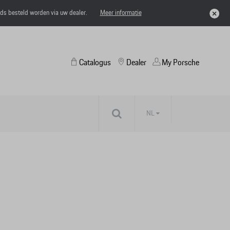
eds besteld worden via uw dealer.
Meer informatie
Catalogus
Dealer
My Porsche
NL