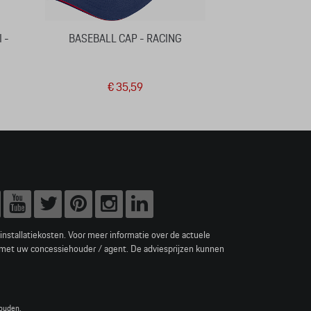
 -
BASEBALL CAP - RACING
REISTAS - 
€ 35,59
€ 
e installatiekosten. Voor meer informatie over de actuele
 met uw concessiehouder / agent. De adviesprijzen kunnen
ouden.