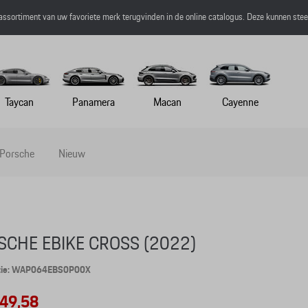
 assortiment van uw favoriete merk terugvinden in de online catalogus. Deze kunnen ste
Taycan
Panamera
Macan
Cayenne
 Porsche
Nieuw
SCHE EBIKE CROSS (2022)
tie: WAP064EBS0P00X
049,58