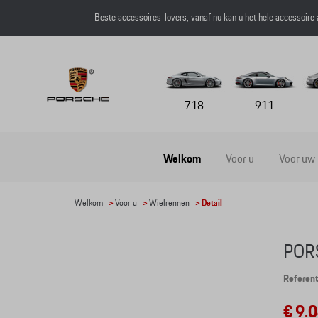
Beste accessoires-lovers, vanaf nu kan u het hele accessoire
718
911
Welkom
Voor u
Voor uw
Welkom
>
Voor u
>
Wielrennen
> Detail
POR
Referen
€ 9.