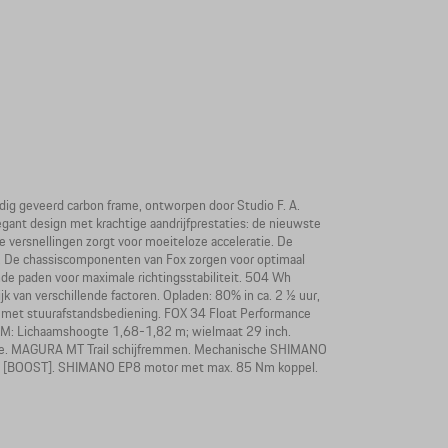
ig geveerd carbon frame, ontworpen door Studio F. A.
egant design met krachtige aandrijfprestaties: de nieuwste
 versnellingen zorgt voor moeiteloze acceleratie. De
nd. De chassiscomponenten van Fox zorgen voor optimaal
de paden voor maximale richtingsstabiliteit. 504 Wh
lijk van verschillende factoren. Opladen: 80% in ca. 2 ½ uur,
 met stuurafstandsbediening. FOX 34 Float Performance
M: Lichaamshoogte 1,68-1,82 m; wielmaat 29 inch.
che. MAGURA MT Trail schijfremmen. Mechanische SHIMANO
km [BOOST]. SHIMANO EP8 motor met max. 85 Nm koppel.