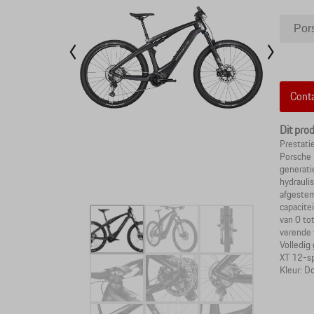
Por
Pors
Conta
Dit pro
Prestati
Porsche 
generati
hydrauli
afgestem
capacitei
van 0 to
verende
Volledig
XT 12-s
Kleur: Do