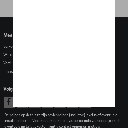
Meer info
Verkoopsvoorwaarden
Wettelijke bepalingen
Verduidelijking kledingmaten
Privacybeleid
Volg Ons
De prijzen op deze site zijn adviesprijzen (incl. btw), exclusief eventuele
installatiekosten. Voor meer informatie over de actuele verkoopprijs en de
eventuele installatiekosten kunt u contact opnemen met uw