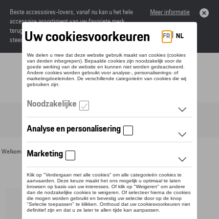
Beste accessoires-lovers, vanaf nu kan u het hele
Meer informatie
accessoire assortiment van uw favoriete merk
terugvinden in de online catalogus. Deze kunnen
steeds besteld worden via uw dealer.
Toggle navigation
NL
Welkom
>
Voor u
>
Divers
>
Thermoflessen
> Detail