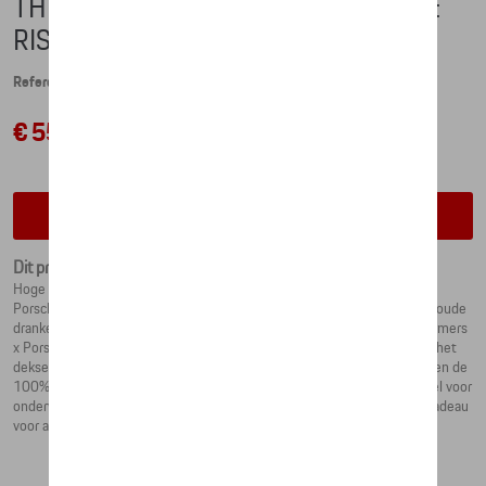
THERMOSBEKER – TRANSFORMERS:
RISE OF THE BEASTS X PORSCHE
Referentie: WAP0504040RTRF
€ 55,93
Contacteer uw dealer voor beschikbaarheid
Dit product is momenteel niet op stock
Hoge prestaties op zowel warme als koude dagen: de dubbelwandige
Porsche thermisch geïsoleerde beker houdt warme dranken warm en koude
dranken koel. De thermosbeker is uitgevoerd in het exclusieve Transformers
x Porsche ontwerp. Het Porsche-embleem siert de carrosserie, terwijl het
deksel het Porsche-logo in reliëf draagt. Het moderne, tijdloze design en de
100% lekvrije deksel maken de thermosbeker tot de perfecte metgezel voor
onderweg. Dankzij de hoogwaardige verpakking is het ook een ideaal cadeau
voor alle Porsche-fans.