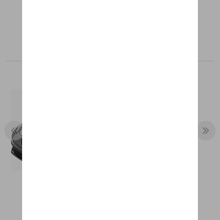
Aanbevolen producten
PANAMERA G2, DEEP BLACK METAAL,
1:43
€ 45,76