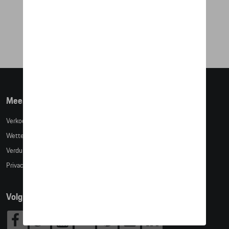
SET LONGDRINK GLAZEN - RACING
€ 40,67
Meer info
Verkoopsvoorwaarden
Wettelijke bepalingen
Verduidelijking kledingmaten
Privacybeleid
Volg Ons