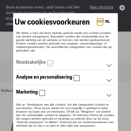
Beste accessoires-lovers, vanaf nu kan u het hele
Meer informatie
accessoire assortiment van uw favoriete merk
terugvinden in de online catalogus. Deze kunnen
steeds besteld worden via uw dealer.
Toggle navigation
NL
Welkom
>
Voor u
>
Textiel
>
Vrouwen
>
Jassen
> Detail