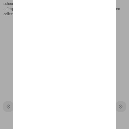
schouders en in de halslijn. Deze jas komt uit de Heritage collectie,
geïnspireerd op de 911 Sport Classic (992). Met deze bijzondere auto en
collectie gaat Porsche terug naar de jaren '60.
Aanbevolen producten