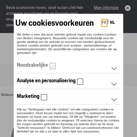
Beste accessoires-lovers, vanaf nu kan u het hele
Meer informatie
accessoire assortiment van uw favoriete merk
terugvinden in de online catalogus. Deze kunnen
steeds besteld worden via uw dealer.
Toggle navigation
NL
Welkom
>
Voor u
>
Textiel
>
Vrouwen
>
Jassen
> Detail