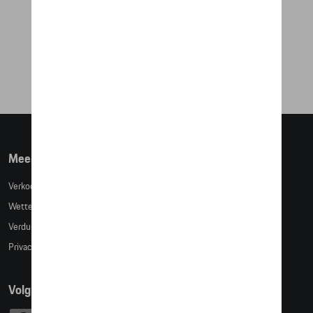
TOM TARGA SMALL
€ 19,32
Meer info
Verkoopsvoorwaarden
Wettelijke bepalingen
Verduidelijking kledingmaten
Privacybeleid
Volg Ons