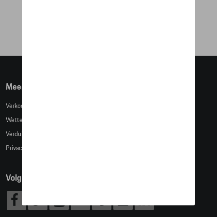
FANWEAR
€ 29,49
Meer info
Verkoopsvoorwaarden
Wettelijke bepalingen
Verduidelijking kledingmaten
Privacybeleid
Volg Ons