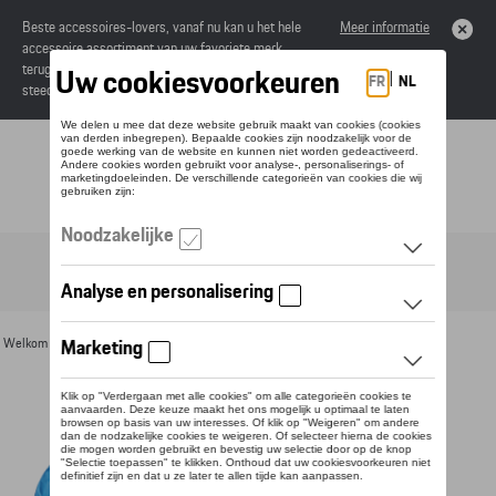
Beste accessoires-lovers, vanaf nu kan u het hele
Meer informatie
accessoire assortiment van uw favoriete merk
terugvinden in de online catalogus. Deze kunnen
steeds besteld worden via uw dealer.
Toggle navigation
NL
Welkom
>
Voor u
>
Textiel
>
Heren
>
Jassen
> Detail