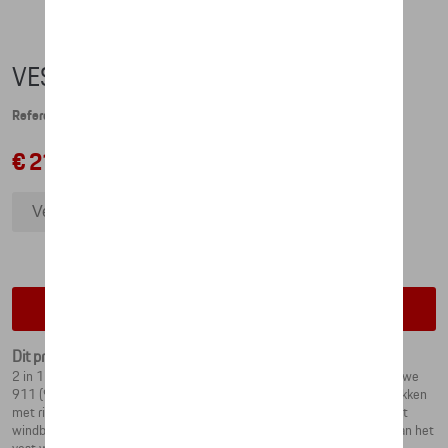
VEST 2-IN-1 – 911 GT3 - XXL
Referentie: WAP811XXL0MGT3
€ 212,51
Vest 2-in-1 – 911 GT3 - XXL
Vest 2-in-1 – 911 GT3 - 3XL
Vest 2-in-1 – 911 GT3 - L
Vest 2-in-1 – 911 GT3 - M
Contacteer uw dealer voor beschikbaarheid
Vest 2-in-1 – 911 GT3 - S
Dit product is momenteel niet op stock
2 in 1 vest en jas voor heren uit de GT3 collectie en ter ere van de nieuwe
911 (992) GT3. Het gewatteerde vest is omkeerbaar, heeft twee zijvakken
met ritssluiting en een rechtopstaande kraag. De jas is een lichtgewicht
windbreaker met capuchon en twee zijvakken. De jas kan in de zoom van het