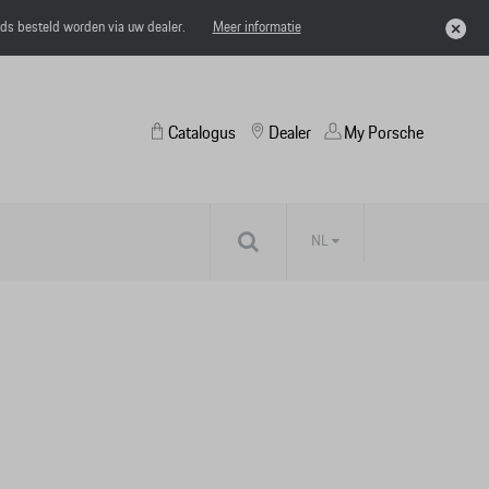
eds besteld worden via uw dealer.
Meer informatie
Catalogus
Dealer
My Porsche
NL