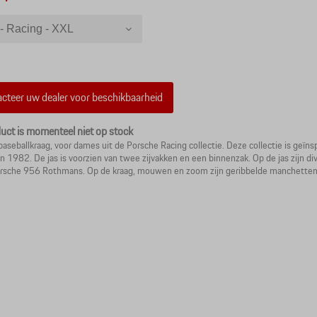
 - Racing - XXL
 Racing - XL
 Racing - L
 Racing - M
cteer uw dealer voor beschikbaarheid
 Racing - S
 Racing - XS
duct is momenteel niet op stock
baseballkraag, voor dames uit de Porsche Racing collectie. Deze collectie is ge
in 1982. De jas is voorzien van twee zijvakken en een binnenzak. Op de jas zijn di
rsche 956 Rothmans. Op de kraag, mouwen en zoom zijn geribbelde manchetten