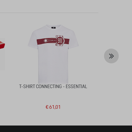
T-SHIRT CONNECTING - ESSENTIAL
COLLECTOR'S 
1 – LIMITED 
€ 61,01
€