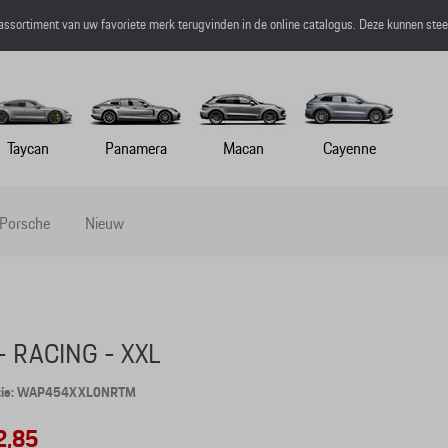
 assortiment van uw favoriete merk terugvinden in de online catalogus. Deze kunnen ste
Taycan
Panamera
Macan
Cayenne
 Porsche
Nieuw
- RACING - XXL
ntie: WAP454XXL0NRTM
2,85