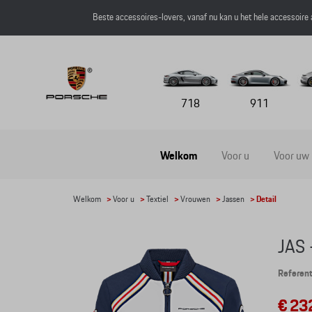
Beste accessoires-lovers, vanaf nu kan u het hele accessoire
718
911
Welkom
Voor u
Voor uw
Welkom
>
Voor u
>
Textiel
>
Vrouwen
>
Jassen
> Detail
JAS 
Refere
€ 23