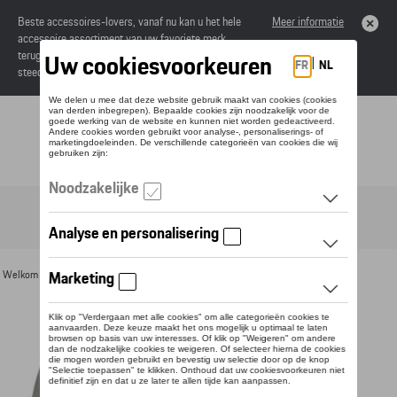
Beste accessoires-lovers, vanaf nu kan u het hele
Meer informatie
accessoire assortiment van uw favoriete merk
terugvinden in de online catalogus. Deze kunnen
steeds besteld worden via uw dealer.
Toggle navigation
NL
Welkom
>
Voor u
>
Textiel
>
Vrouwen
>
Jassen
> Detail