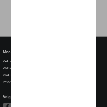
CUP - PORSCHE BLACK
€ 29,49
Meer info
Verkoopsvoorwaarden
Wettelijke bepalingen
Verduidelijking kledingmaten
Privacybeleid
Volg Ons