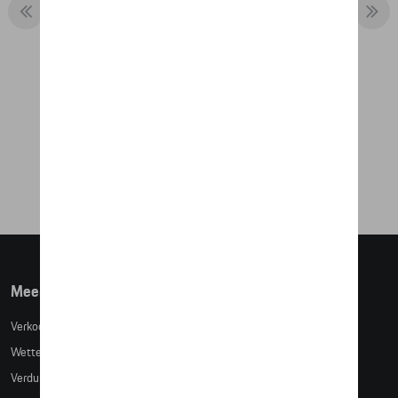
THERMOSFLES - 917 PINK PIG
€ 76,27
Meer info
Verkoopsvoorwaarden
Wettelijke bepalingen
Verduidelijking kledingmaten