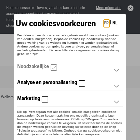
Beste accessoires-lovers, vanaf nu kan u het hele
Meer informatie
accessoire assortiment van uw favoriete merk
terugvinden in de online catalogus. Deze kunnen
steeds besteld worden via uw dealer.
Toggle navigation
NL
Welkom
>
Voor u
>
Sleutelhangers en lanyards
> Detail