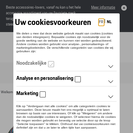
Beste accessoires-lovers, vanaf nu kan u het hele
Meer informatie
accessoire assortiment van uw favoriete merk
terugvinden in de online catalogus. Deze kunnen
steeds besteld worden via uw dealer.
Toggle navigation
NL
Welkom
>
Voor u
>
Textiel
>
Heren
> Detail