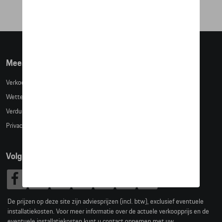
Meer info
Verkoopsvoorwaarden
Wettelijke bepalingen
Verduidelijking kledingmaten
Privacybeleid
Volg Ons
De prijzen op deze site zijn adviesprijzen (incl. btw), exclusief eventuele
installatiekosten. Voor meer informatie over de actuele verkoopprijs en de
eventuele installatiekosten kunt u contact opnemen met uw